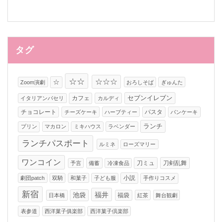
タグ
☆☆
☆☆☆
☆
Zoom演劇
おろしそば
ぎゅんた
カフェ
セブンイレブン
イタリアンパセリ
カルディ
チョコレート
パスタ
チーズケーキ
ハーブティー
パンケーキ
ランチ
プリン
マカロン
ミキハウス
ラベンダー
ランチパスポート
ルミネ
ローズマリー
ワンコイン
刀ミュ
刀剣乱舞
予言
備蓄
冷凍食品
小説
劇団patch
双騎
和菓子
子ども服
手作りコスメ
新宿
福井
池袋
福袋
日本橋
紅茶
舞台観劇
表参道
西洋菓子俱楽部
西洋菓子倶楽部