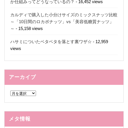
か仕組みってどうなっているの？
- 16,452 views
カルディで購入した小分けサイズのミックスナッツ比較
～「10日間のロカボナッツ」vs「美容低糖質ナッツ」
～
- 15,158 views
ハサミについたベタベタを落とす裏ワザ☆
- 12,959
views
アーカイブ
ア
ー
カ
イ
ブ
メタ情報