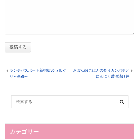
ランチパスポート新宿版vol.7めぐ
おぼんdeごはんの炙りカンパチと
り～皇都～
にんにく醤油漬け丼
カテゴリー