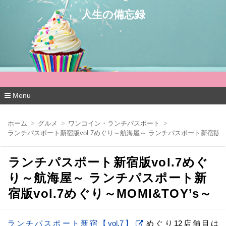
人生の備忘録
Menu
コ
ン
ホーム
グルメ
ワンコイン・ランチパスポート
テ
ランチパスポート新宿版vol.7めぐり～航海屋～ ランチパスポート新宿版vol.
ン
ツ
へ
ランチパスポート新宿版vol.7めぐ
移
動
り～航海屋～ ランチパスポート新
宿版vol.7めぐり～MOMI&TOY’s～
ランチパスポート新宿【vol.7】
めぐり12店舗目は