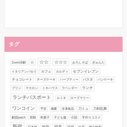
タグ
☆☆
☆☆☆
☆
Zoom演劇
おろしそば
ぎゅんた
カフェ
セブンイレブン
イタリアンパセリ
カルディ
チョコレート
パスタ
チーズケーキ
ハーブティー
パンケーキ
ランチ
プリン
マカロン
ミキハウス
ラベンダー
ランチパスポート
ルミネ
ローズマリー
ワンコイン
刀ミュ
刀剣乱舞
予言
備蓄
冷凍食品
小説
劇団patch
双騎
和菓子
子ども服
手作りコスメ
新宿
福井