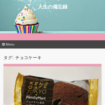
人生の備忘録
Menu
コ
ン
タグ:
チョコケーキ
テ
ン
ツ
へ
移
動