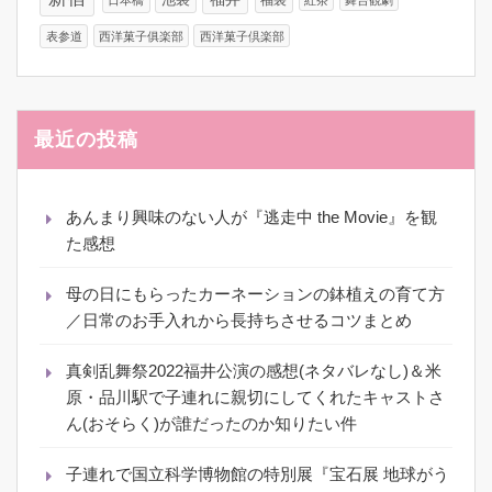
池袋
福袋
日本橋
紅茶
舞台観劇
表参道
西洋菓子俱楽部
西洋菓子倶楽部
最近の投稿
あんまり興味のない人が『逃走中 the Movie』を観
た感想
母の日にもらったカーネーションの鉢植えの育て方
／日常のお手入れから長持ちさせるコツまとめ
真剣乱舞祭2022福井公演の感想(ネタバレなし)＆米
原・品川駅で子連れに親切にしてくれたキャストさ
ん(おそらく)が誰だったのか知りたい件
子連れで国立科学博物館の特別展『宝石展 地球がう