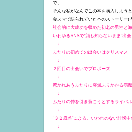
で、
そんな私がなんでこの本を購入しよう
金スマで語られていた本のストーリー(
社会的に大成功を収めた初老の男性と海外に
いわゆるSNSで"顔も知らないまま"出
↓
ふたりの初めての出会いはクリスマス
↓
２回目の出会いでプロポーズ
↓
惹かれあうふたりに突然ふりかかる病
↓
ふたりの仲を引き裂こうとするライバル(
↓
"３２歳差"による、いわれのない誹謗
↓