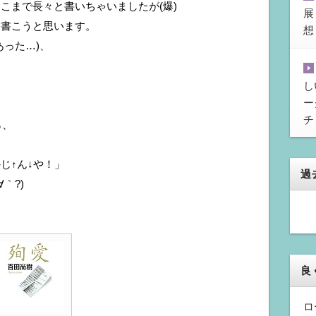
こまで長々と書いちゃいましたが(爆)
展
ら書こうと思います。
想
あった…)、
し
ー
チ
ら、
じ↑ん↓や！」
過
｀?)
良
ロ