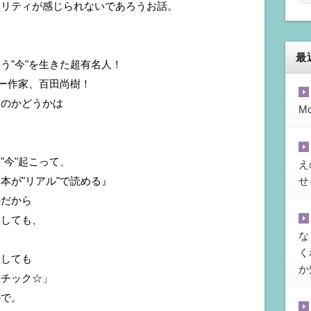
アリティが感じられないであろうお話。
最
う"今"を生きた超有名人！
ラー作家、百田尚樹！
なのかどうかは
M
"今"起こって、
え
本が"リアル"で読める』
せ
のだから
としても、
な
く
としても
か
ンチック☆」
ので。