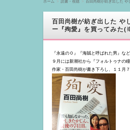
ホーム
読書・視聴
百田尚樹が紡ぎ出した や
へ
移
動
百田尚樹が紡ぎ出した や
ー『殉愛』を買ってみた(
『永遠の０』『海賊と呼ばれた男』な
９月には新潮社から『フォルトゥナの
作家・百田尚樹が書き下ろし、１１月