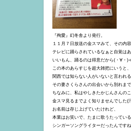
『殉愛』幻冬舎より発行。
１１月７日放送の金スマみて、その内容
テレビに踊らされているなぁと自覚はあ
いいもん、踊るのは得意だから(・∀・
この本のあらすじを超大雑把にいうと
関西では知らない人がいないと言われ
その妻さくらさんの出会いから別れま
ちなみに、私はやしきたかじんさんの
金スマ見るまでよく知りませんでした(
お名前は存じ上げていたけれど、
本業はお笑いで、たまに歌うたってい
シンガーソングライターだったんです