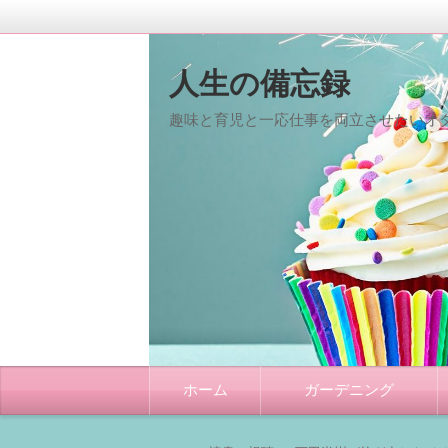
人生の備忘録
趣味と育児と一応仕事を両立させたいオタ
コ
ホーム
ガーデニング
ン
テ
ン
ツ