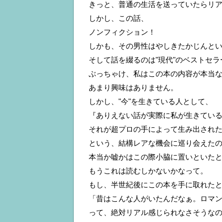
きっと、普通の生活を送っていたらリ
しかし、この話、
ノンフィクション！
しかも、その男性はやしきたかじんとい
そして話を綴るのは"現代"のベストセ
ぶっちゃけ、私はこの本の内容が本当
あまり興味はありません。
しかし、"今"を生きている人として、
『ありえない話が実際に私が生きている
それが超プロの手によって生み出された
という、結構レアな機会に巡り会えた
本当か嘘かはこの際小脇に置いといた
もうこれは読むしかないかなって。
もし、半世紀後にこの本を手に取れた
「昔はこんな人がいたんだなぁ。ロマ
って、絶対リアル感じられなさそうな