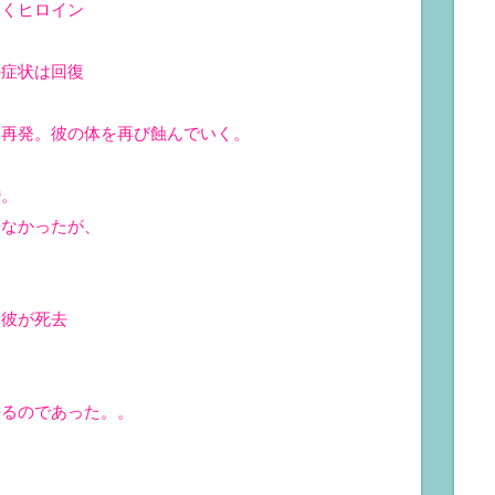
いくヒロイン
の症状は回復
、再発。彼の体を再び蝕んでいく。
婚。
来なかったが、
。
く彼が死去
語るのであった。。