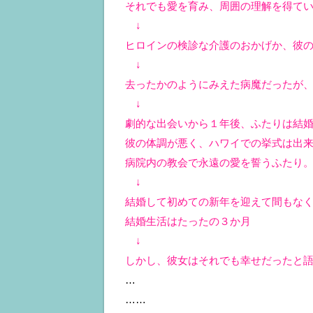
それでも愛を育み、周囲の理解を得て
↓
ヒロインの検診な介護のおかげか、彼
↓
去ったかのようにみえた病魔だったが
↓
劇的な出会いから１年後、ふたりは結
彼の体調が悪く、ハワイでの挙式は出
病院内の教会で永遠の愛を誓うふたり
↓
結婚して初めての新年を迎えて間もな
結婚生活はたったの３か月
↓
しかし、彼女はそれでも幸せだったと
…
……