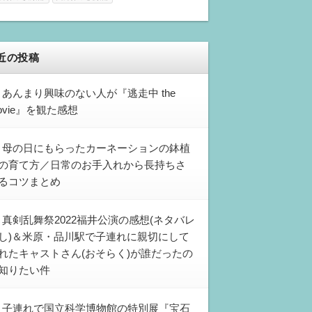
近の投稿
あんまり興味のない人が『逃走中 the
ovie』を観た感想
母の日にもらったカーネーションの鉢植
の育て方／日常のお手入れから長持ちさ
るコツまとめ
真剣乱舞祭2022福井公演の感想(ネタバレ
し)＆米原・品川駅で子連れに親切にして
れたキャストさん(おそらく)が誰だったの
知りたい件
子連れで国立科学博物館の特別展『宝石