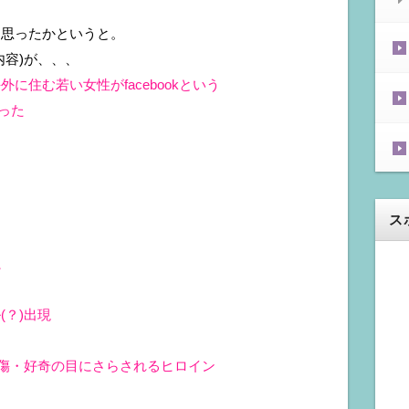
と思ったかというと。
内容)が、、、
住む若い女性がfacebookという
会った
ス
魔
？)出現
中傷・好奇の目にさらされるヒロイン