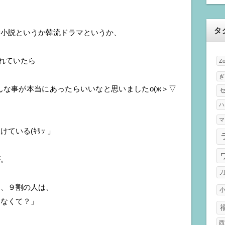
タ
愛小説というか韓流ドラマというか、
されていたら
Z
ぎ
な事が本当にあったらいいなと思いましたо(ж＞▽
ハ
マ
ている(ｷﾘｯ 」
が。
ら、９割の人は、
ゃなくて？」
西