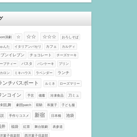
グ
☆☆
☆☆☆
☆
oom演劇
おろしそば
カフェ
ゅんた
イタリアンパセリ
カルディ
セブンイレブン
チョコレート
チーズケーキ
パスタ
ーブティー
パンケーキ
プリン
ランチ
カロン
ミキハウス
ラベンダー
ランチパスポート
ルミネ
ローズマリー
ワンコイン
刀ミュ
予言
備蓄
冷凍食品
刀剣乱舞
劇団patch
双騎
和菓子
子ども服
新宿
小説
池袋
手作りコスメ
日本橋
福井
福袋
紅茶
舞台観劇
表参道
洋菓子俱楽部
西洋菓子倶楽部