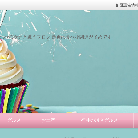
運営者情
クが3次元と戦うブログ 最近は食べ物関連が多めです
グルメ
お土産
福井の帰省グルメ