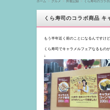
ホーム
グルメ
外食記録
くら寿司のコラボ
へ
移
動
くら寿司のコラボ商品 キ
もう半年近く前のことになるんですけ
くら寿司でキャラメルフェアなるもの
↓