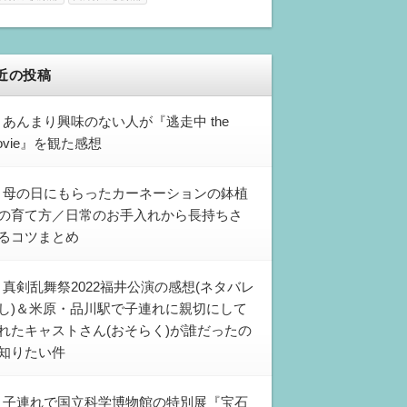
近の投稿
あんまり興味のない人が『逃走中 the
ovie』を観た感想
母の日にもらったカーネーションの鉢植
の育て方／日常のお手入れから長持ちさ
るコツまとめ
真剣乱舞祭2022福井公演の感想(ネタバレ
し)＆米原・品川駅で子連れに親切にして
れたキャストさん(おそらく)が誰だったの
知りたい件
子連れで国立科学博物館の特別展『宝石