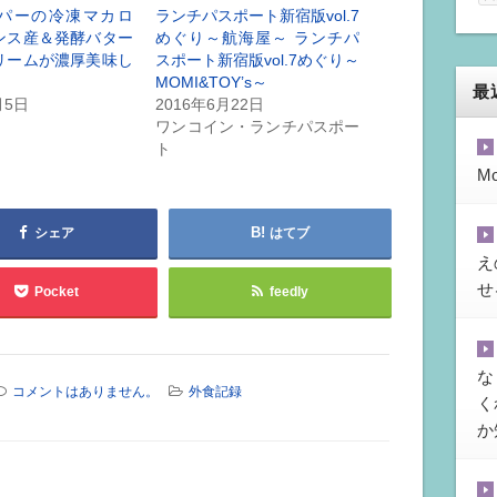
パーの冷凍マカロ
ランチパスポート新宿版vol.7
ンス産＆発酵バター
めぐり～航海屋～ ランチパ
リームが濃厚美味し
スポート新宿版vol.7めぐり～
MOMI&TOY’s～
最
月5日
2016年6月22日
ワンコイン・ランチパスポー
ト
M
シェア
はてブ
え
せ
Pocket
feedly
な
コメントはありません。
外食記録
く
か