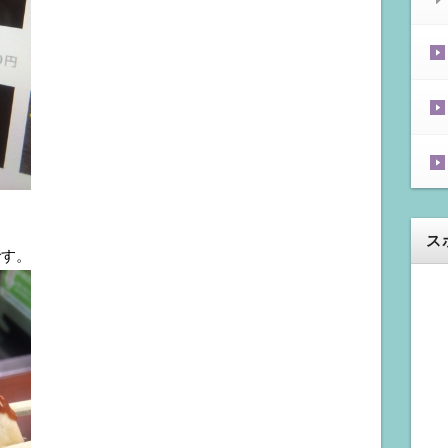
ス
です。