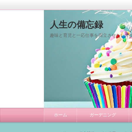
人生の備忘録
趣味と育児と一応仕事を両立させたいオタ
コ
ホーム
ガーデニング
ン
テ
ン
ツ