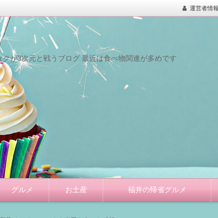
運営者情
クが3次元と戦うブログ 最近は食べ物関連が多めです
グルメ
お土産
福井の帰省グルメ