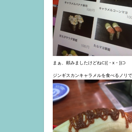
まぁ、頼みましたけどね⊂((・x・))⊃
ジンギスカンキャラメルを食べるノリ