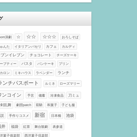
グ
☆☆
☆☆☆
☆
oom演劇
おろしそば
カフェ
ゅんた
イタリアンパセリ
カルディ
セブンイレブン
チョコレート
チーズケーキ
パスタ
ーブティー
パンケーキ
プリン
ランチ
カロン
ミキハウス
ラベンダー
ランチパスポート
ルミネ
ローズマリー
ワンコイン
刀ミュ
予言
備蓄
冷凍食品
刀剣乱舞
劇団patch
双騎
和菓子
子ども服
新宿
小説
池袋
手作りコスメ
日本橋
福井
福袋
紅茶
舞台観劇
表参道
洋菓子俱楽部
西洋菓子倶楽部