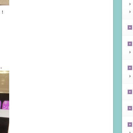
永！
。。