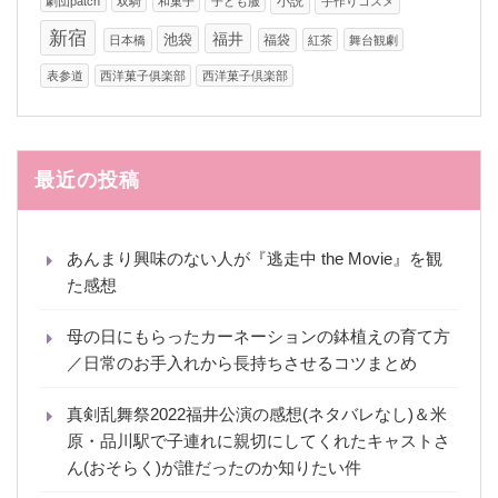
小説
劇団patch
双騎
和菓子
子ども服
手作りコスメ
新宿
福井
池袋
福袋
日本橋
紅茶
舞台観劇
表参道
西洋菓子俱楽部
西洋菓子倶楽部
最近の投稿
あんまり興味のない人が『逃走中 the Movie』を観
た感想
母の日にもらったカーネーションの鉢植えの育て方
／日常のお手入れから長持ちさせるコツまとめ
真剣乱舞祭2022福井公演の感想(ネタバレなし)＆米
原・品川駅で子連れに親切にしてくれたキャストさ
ん(おそらく)が誰だったのか知りたい件