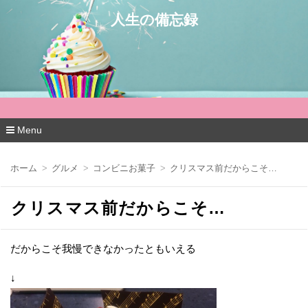
人生の備忘録
Menu
コ
ン
ホーム
グルメ
コンビニお菓子
クリスマス前だからこそ…
テ
ン
ツ
クリスマス前だからこそ…
へ
移
動
だからこそ我慢できなかったともいえる
↓