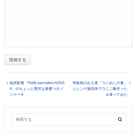
福井駅裏「Fluffy pancakes AOSS
壱岐島のお土産「うにめしの素」
A」のちょっと贅沢な巣蜜つきパ
とレンゲ栽培米でウニご飯作った
ンケーキ
＆食べてみた