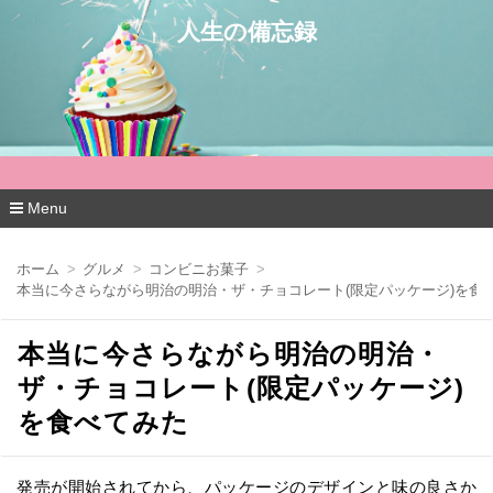
人生の備忘録
Menu
コ
ン
ホーム
グルメ
コンビニお菓子
テ
本当に今さらながら明治の明治・ザ・チョコレート(限定パッケージ)を食
ン
ツ
へ
本当に今さらながら明治の明治・
移
動
ザ・チョコレート(限定パッケージ)
を食べてみた
発売が開始されてから、パッケージのデザインと味の良さか