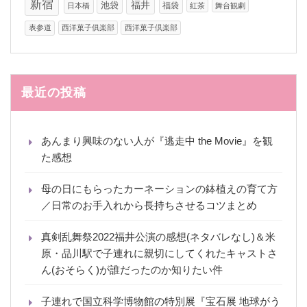
新宿
福井
池袋
福袋
日本橋
紅茶
舞台観劇
表参道
西洋菓子俱楽部
西洋菓子倶楽部
最近の投稿
あんまり興味のない人が『逃走中 the Movie』を観
た感想
母の日にもらったカーネーションの鉢植えの育て方
／日常のお手入れから長持ちさせるコツまとめ
真剣乱舞祭2022福井公演の感想(ネタバレなし)＆米
原・品川駅で子連れに親切にしてくれたキャストさ
ん(おそらく)が誰だったのか知りたい件
子連れで国立科学博物館の特別展『宝石展 地球がう