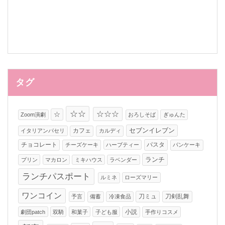
タグ
☆☆
☆☆☆
☆
Zoom演劇
おろしそば
ぎゅんた
カフェ
セブンイレブン
イタリアンパセリ
カルディ
チョコレート
パスタ
チーズケーキ
ハーブティー
パンケーキ
ランチ
プリン
マカロン
ミキハウス
ラベンダー
ランチパスポート
ルミネ
ローズマリー
ワンコイン
刀ミュ
刀剣乱舞
予言
備蓄
冷凍食品
小説
劇団patch
双騎
和菓子
子ども服
手作りコスメ