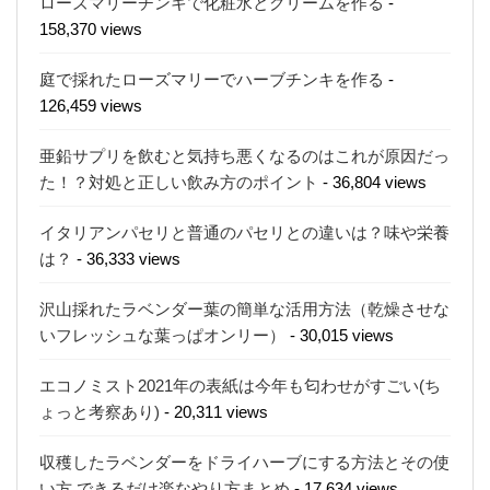
ローズマリーチンキで化粧水とクリームを作る
-
158,370 views
庭で採れたローズマリーでハーブチンキを作る
-
126,459 views
亜鉛サプリを飲むと気持ち悪くなるのはこれが原因だっ
た！？対処と正しい飲み方のポイント
- 36,804 views
イタリアンパセリと普通のパセリとの違いは？味や栄養
は？
- 36,333 views
沢山採れたラベンダー葉の簡単な活用方法（乾燥させな
いフレッシュな葉っぱオンリー）
- 30,015 views
エコノミスト2021年の表紙は今年も匂わせがすごい(ち
ょっと考察あり)
- 20,311 views
収穫したラベンダーをドライハーブにする方法とその使
い方 できるだけ楽なやり方まとめ
- 17,634 views