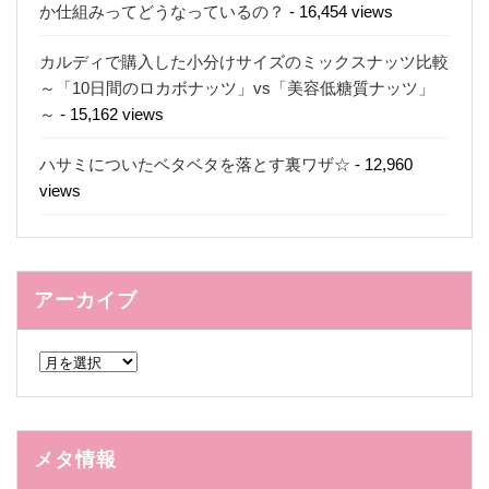
か仕組みってどうなっているの？
- 16,454 views
カルディで購入した小分けサイズのミックスナッツ比較
～「10日間のロカボナッツ」vs「美容低糖質ナッツ」
～
- 15,162 views
ハサミについたベタベタを落とす裏ワザ☆
- 12,960
views
アーカイブ
ア
ー
カ
イ
ブ
メタ情報