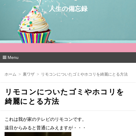
人生の備忘録
Menu
コ
ン
ホーム
裏ワザ
リモコンについたゴミやホコリを綺麗にとる方法
テ
ン
ツ
リモコンについたゴミやホコリを
へ
移
綺麗にとる方法
動
これは我が家のテレビのリモコンです。
遠目からみると普通にみえますが・・・