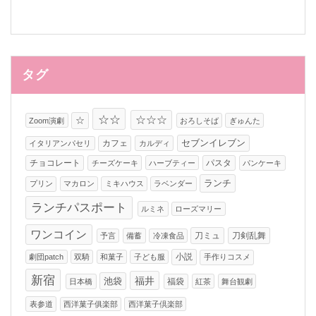
タグ
☆☆
☆☆☆
☆
Zoom演劇
おろしそば
ぎゅんた
カフェ
セブンイレブン
イタリアンパセリ
カルディ
チョコレート
パスタ
チーズケーキ
ハーブティー
パンケーキ
ランチ
プリン
マカロン
ミキハウス
ラベンダー
ランチパスポート
ルミネ
ローズマリー
ワンコイン
刀ミュ
刀剣乱舞
予言
備蓄
冷凍食品
小説
劇団patch
双騎
和菓子
子ども服
手作りコスメ
新宿
福井
池袋
福袋
日本橋
紅茶
舞台観劇
表参道
西洋菓子俱楽部
西洋菓子倶楽部