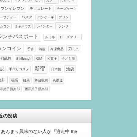
セブンイレブン
チョコレート
チーズケーキ
パスタ
ーブティー
パンケーキ
プリン
ランチ
カロン
ミキハウス
ラベンダー
ランチパスポート
ルミネ
ローズマリー
ワンコイン
刀ミュ
予言
備蓄
冷凍食品
刀剣乱舞
劇団patch
双騎
和菓子
子ども服
新宿
小説
池袋
手作りコスメ
日本橋
福井
福袋
紅茶
舞台観劇
表参道
洋菓子俱楽部
西洋菓子倶楽部
近の投稿
あんまり興味のない人が『逃走中 the