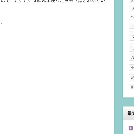
なので、だいたい３回以上使ったらモトはとれるとい
ハ
く、
マ
西
最