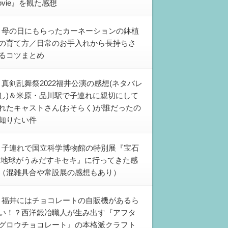
ovie』を観た感想
母の日にもらったカーネーションの鉢植
の育て方／日常のお手入れから長持ちさ
るコツまとめ
真剣乱舞祭2022福井公演の感想(ネタバレ
し)＆米原・品川駅で子連れに親切にして
れたキャストさん(おそらく)が誰だったの
知りたい件
子連れで国立科学博物館の特別展『宝石
 地球がうみだすキセキ』に行ってきた感
（混雑具合や常設展の感想もあり）
福井にはチョコレートの自販機があるら
い！？西洋鍛冶職人が生み出す『アフタ
グロウチョコレート』の本格派クラフト