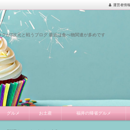
運営者情
クが3次元と戦うブログ 最近は食べ物関連が多めです
グルメ
お土産
福井の帰省グルメ