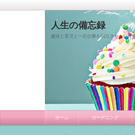
人生の備忘録
趣味と育児と一応仕事を両立させたいオタ
コ
ホーム
ガーデニング
ン
テ
ン
ツ