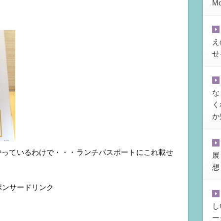
M
え
せ
な
く
か
持っているわけで・・・ランチパスポートにこれ載せ
展
想
ポンサードリンク
し
ー