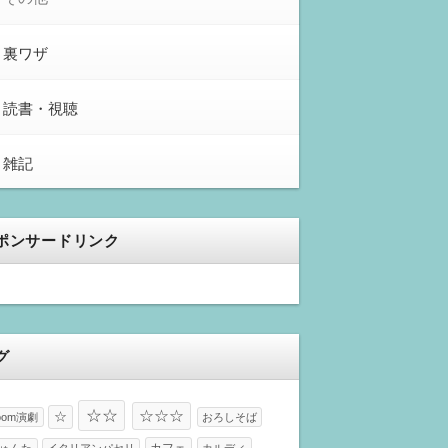
裏ワザ
読書・視聴
雑記
ポンサードリンク
グ
☆☆
☆☆☆
☆
oom演劇
おろしそば
カフェ
ゅんた
イタリアンパセリ
カルディ