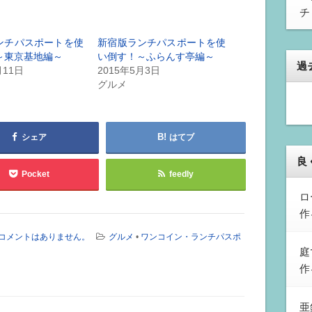
チ
ンチパスポートを使
新宿版ランチパスポートを使
～東京基地編～
い倒す！～ふらんす亭編～
過
月11日
2015年5月3日
グルメ
シェア
はてブ
良
Pocket
feedly
ロ
作
コメントはありません。
グルメ
•
ワンコイン・ランチパスポ
庭
作
亜