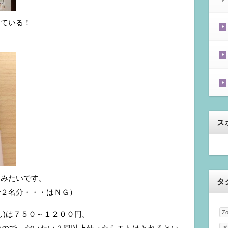
っている！
ス
るみたいです。
タ
で２名分・・・はＮＧ）
Z
し)は７５０～１２００円。
ぎ