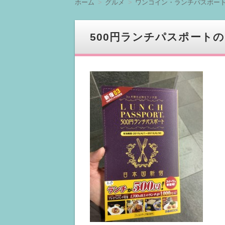
ホーム
グルメ
ワンコイン・ランチパスポー
へ
移
動
500円ランチパスポート