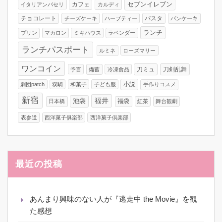
カフェ
セブンイレブン
イタリアンパセリ
カルディ
チョコレート
パスタ
チーズケーキ
ハーブティー
パンケーキ
ランチ
プリン
マカロン
ミキハウス
ラベンダー
ランチパスポート
ルミネ
ローズマリー
ワンコイン
刀ミュ
刀剣乱舞
予言
備蓄
冷凍食品
小説
劇団patch
双騎
和菓子
子ども服
手作りコスメ
新宿
福井
池袋
福袋
日本橋
紅茶
舞台観劇
表参道
西洋菓子俱楽部
西洋菓子倶楽部
最近の投稿
あんまり興味のない人が『逃走中 the Movie』を観
た感想