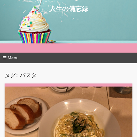
人生の備忘録
Menu
コ
ン
タグ:
パスタ
テ
ン
ツ
へ
移
動