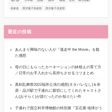
池袋
福袋
日本橋
紅茶
舞台観劇
表参道
西洋菓子俱楽部
西洋菓子倶楽部
最近の投稿
あんまり興味のない人が『逃走中 the Movie』を観
た感想
母の日にもらったカーネーションの鉢植えの育て方
／日常のお手入れから長持ちさせるコツまとめ
真剣乱舞祭2022福井公演の感想(ネタバレなし)＆米
原・品川駅で子連れに親切にしてくれたキャストさ
ん(おそらく)が誰だったのか知りたい件
子連れで国立科学博物館の特別展『宝石展 地球がう