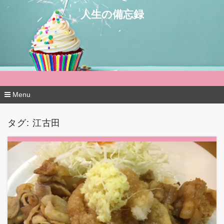
人生の備忘録
Menu
コ
ン
タグ:
江古田
テ
ン
ツ
へ
移
動