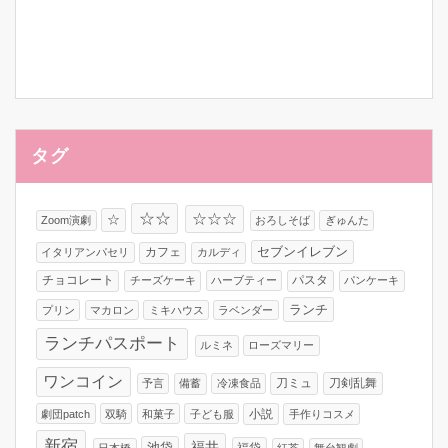
タグ
☆☆
☆☆☆
☆
Zoom演劇
おろしそば
ぎゅんた
カフェ
セブンイレブン
イタリアンパセリ
カルディ
チョコレート
パスタ
チーズケーキ
ハーブティー
パンケーキ
ランチ
プリン
マカロン
ミキハウス
ラベンダー
ランチパスポート
ルミネ
ローズマリー
ワンコイン
刀ミュ
刀剣乱舞
予言
備蓄
冷凍食品
小説
劇団patch
双騎
和菓子
子ども服
手作りコスメ
新宿
福井