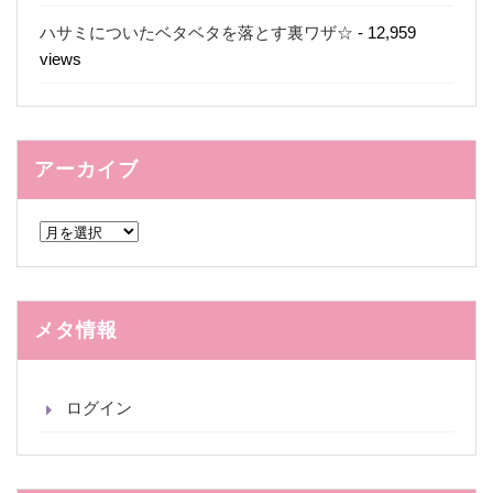
ハサミについたベタベタを落とす裏ワザ☆
- 12,959
views
アーカイブ
ア
ー
カ
イ
ブ
メタ情報
ログイン