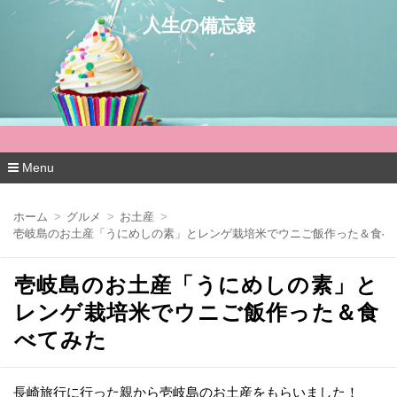
人生の備忘録
Menu
コ
ン
ホーム
グルメ
お土産
テ
壱岐島のお土産「うにめしの素」とレンゲ栽培米でウニご飯作った＆食べ
ン
ツ
へ
壱岐島のお土産「うにめしの素」と
移
動
レンゲ栽培米でウニご飯作った＆食
べてみた
長崎旅行に行った親から壱岐島のお土産をもらいました！