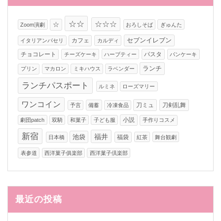
☆☆
☆☆☆
☆
Zoom演劇
おろしそば
ぎゅんた
カフェ
セブンイレブン
イタリアンパセリ
カルディ
チョコレート
パスタ
チーズケーキ
ハーブティー
パンケーキ
ランチ
プリン
マカロン
ミキハウス
ラベンダー
ランチパスポート
ルミネ
ローズマリー
ワンコイン
刀ミュ
刀剣乱舞
予言
備蓄
冷凍食品
小説
劇団patch
双騎
和菓子
子ども服
手作りコスメ
新宿
福井
池袋
福袋
日本橋
紅茶
舞台観劇
表参道
西洋菓子俱楽部
西洋菓子倶楽部
最近の投稿