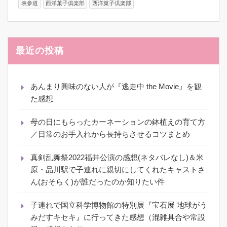
表参道
西洋菓子俱楽部
西洋菓子倶楽部
最近の投稿
あんまり興味のない人が『逃走中 the Movie』を観
た感想
母の日にもらったカーネーションの鉢植えの育て方
／日常のお手入れから長持ちさせるコツまとめ
真剣乱舞祭2022福井公演の感想(ネタバレなし)＆米
原・品川駅で子連れに親切にしてくれたキャストさ
ん(おそらく)が誰だったのか知りたい件
子連れで国立科学博物館の特別展『宝石展 地球がう
みだすキセキ』に行ってきた感想（混雑具合や常設