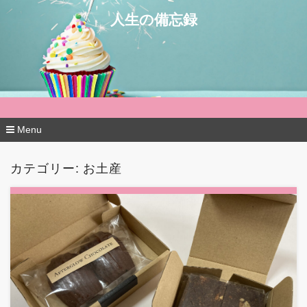
人生の備忘録
Menu
コ
ン
カテゴリー:
お土産
テ
ン
ツ
へ
移
動