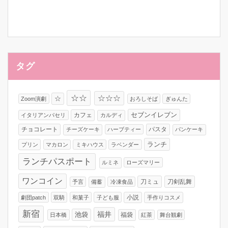
タグ
☆☆
☆☆☆
☆
Zoom演劇
おろしそば
ぎゅんた
カフェ
セブンイレブン
イタリアンパセリ
カルディ
チョコレート
パスタ
チーズケーキ
ハーブティー
パンケーキ
ランチ
プリン
マカロン
ミキハウス
ラベンダー
ランチパスポート
ルミネ
ローズマリー
ワンコイン
刀ミュ
刀剣乱舞
予言
備蓄
冷凍食品
小説
劇団patch
双騎
和菓子
子ども服
手作りコスメ
新宿
福井
池袋
福袋
日本橋
紅茶
舞台観劇