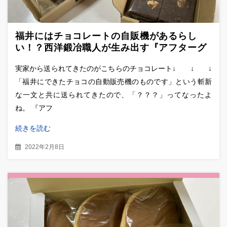
福井にはチョコレートの自販機があるらし
い！？西洋鍛冶職人が生み出す『アフターグ
ロウチョコレート』の本格派クラフトチョコ
実家から送られてきたのがこちらのチョコレート↓ ↓ ↓
レートの感想
「福井にできたチョコの自動販売機のものです」という斬新
な一文と共に送られてきたので、「？？？」ってなったよ
ね。 『アフ
続きを読む
2022年2月8日