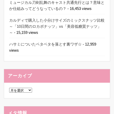
ミュージカル刀剣乱舞のキャスト共通先行とは？意味と
か仕組みってどうなっているの？
- 16,453 views
カルディで購入した小分けサイズのミックスナッツ比較
～「10日間のロカボナッツ」vs「美容低糖質ナッツ」
～
- 15,159 views
ハサミについたベタベタを落とす裏ワザ☆
- 12,959
views
アーカイブ
ア
ー
カ
イ
ブ
メタ情報