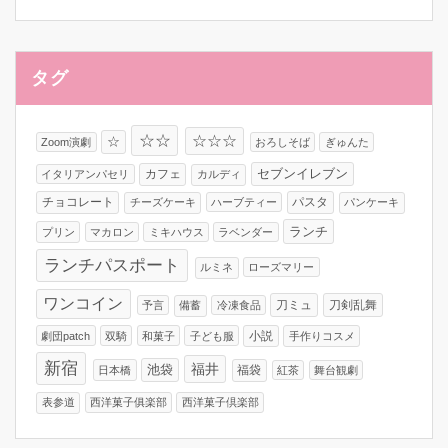
タグ
☆☆
☆☆☆
☆
Zoom演劇
おろしそば
ぎゅんた
カフェ
セブンイレブン
イタリアンパセリ
カルディ
チョコレート
パスタ
チーズケーキ
ハーブティー
パンケーキ
ランチ
プリン
マカロン
ミキハウス
ラベンダー
ランチパスポート
ルミネ
ローズマリー
ワンコイン
刀ミュ
刀剣乱舞
予言
備蓄
冷凍食品
小説
劇団patch
双騎
和菓子
子ども服
手作りコスメ
新宿
福井
池袋
福袋
日本橋
紅茶
舞台観劇
表参道
西洋菓子俱楽部
西洋菓子倶楽部