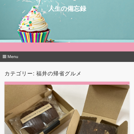
人生の備忘録
Menu
コ
ン
カテゴリー:
福井の帰省グルメ
テ
ン
ツ
へ
移
動