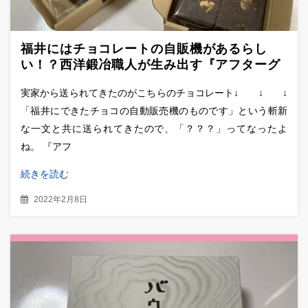
福井にはチョコレートの自販機があるらし
い！？西洋鍛冶職人が生み出す『アフターグ
ロウチョコレート』の本格派クラフトチョコ
実家から送られてきたのがこちらのチョコレート↓ ↓ ↓
レートの感想
「福井にできたチョコの自動販売機のものです」という斬新
な一文と共に送られてきたので、「？？？」ってなったよ
ね。 『アフ
続きを読む
2022年2月8日