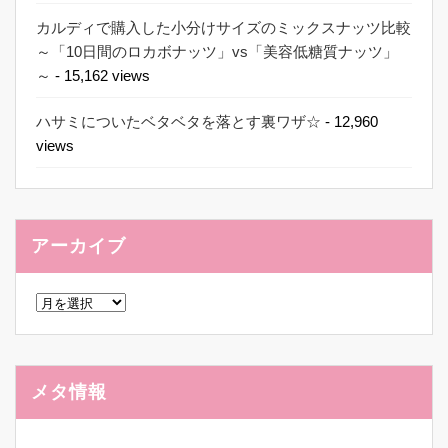
カルディで購入した小分けサイズのミックスナッツ比較
～「10日間のロカボナッツ」vs「美容低糖質ナッツ」
～
- 15,162 views
ハサミについたベタベタを落とす裏ワザ☆
- 12,960
views
アーカイブ
ア
ー
カ
イ
ブ
メタ情報